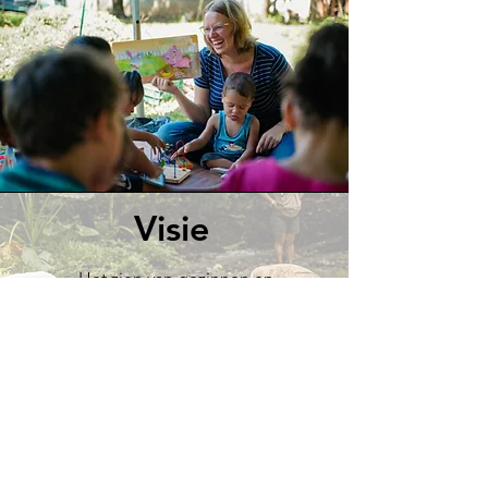
Visie
Het zien van gezinnen en
gemeenschappen die
getransformeerd worden door het
woord van God, waar ieder individu
zich gewaardeerd en veilig voelt. Dat
zij zichzelf in stand houden mogen
door gebruik te maken van hun eigen
middelen die God hen heeft gegeven.