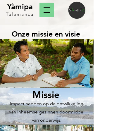
Yàmipa
Talamanca
Onze missie en visie
Missie
Impact hebben op de ontwikkeling
van inheemse gezinnen doormiddel
van onderwijs.